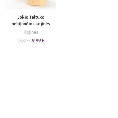
Jokio šaltuko
nebijančios kojinės
Kojinės
9,99
Original
€
Current
19,99
€
price was:
price is:
19,99 €.
9,99 €.