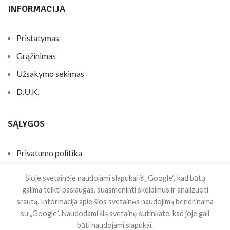
INFORMACIJA
Pristatymas
Grąžinimas
Užsakymo sekimas
D.U.K.
SĄLYGOS
Privatumo politika
Teisės ir taisyklės
Šioje svetainėje naudojami slapukai iš „Google“, kad būtų
Slapukų politika
galima teikti paslaugas, suasmeninti skelbimus ir analizuoti
srautą. Informacija apie šios svetainės naudojimą bendrinama
Kontaktai
su „Google“. Naudodami šią svetainę sutinkate, kad joje gali
būti naudojami slapukai.